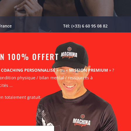
France
Tél: (+33) 6 60 95 08 82
AN 100% OFFERT
«
COACHING PERSONNALISÉ
» ou «
MISSION PREMIUM
» ?
ondition physique / bilan mental / ressources à
cités …
en totalement gratuit.