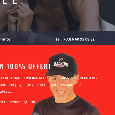
France
Tél: (+33) 6 60 95 08 82
AN 100% OFFERT
«
COACHING PERSONNALISÉ
» ou «
MISSION PREMIUM
» ?
ondition physique / bilan mental / ressources à
cités …
en totalement gratuit.