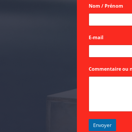
Nom / Prénom
*
E-mail
*
*
Commentaire ou 
/
o
u
Envoyer