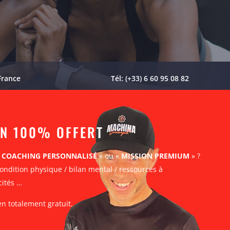
France
Tél: (+33) 6 60 95 08 82
AN 100% OFFERT
«
COACHING PERSONNALISÉ
» ou «
MISSION PREMIUM
» ?
ondition physique / bilan mental / ressources à
cités …
en totalement gratuit.