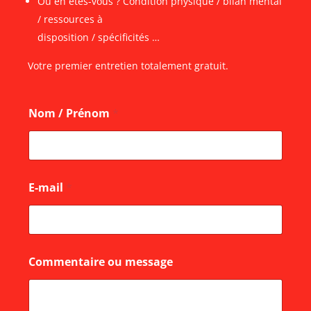
Où en êtes-vous ? Condition physique / bilan mental
/ ressources à
disposition / spécificités …
Votre premier entretien totalement gratuit.
Nom / Prénom
*
E-mail
*
m
Commentaire ou message
e
s
s
a