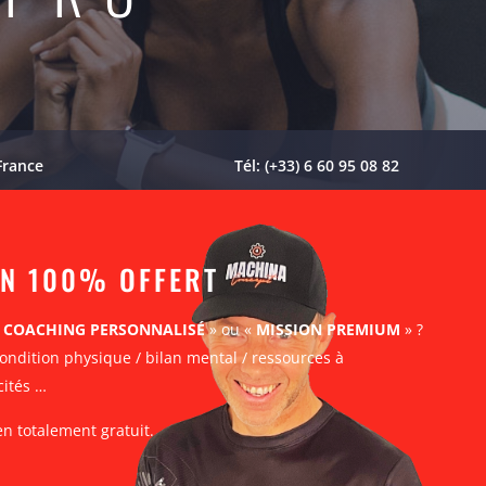
France
Tél: (+33) 6 60 95 08 82
AN 100% OFFERT
«
COACHING PERSONNALISÉ
» ou «
MISSION PREMIUM
» ?
ondition physique / bilan mental / ressources à
cités …
en totalement gratuit.