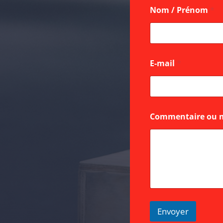
Nom / Prénom
*
E-mail
*
C
Commentaire ou 
o
m
m
e
n
t
a
i
r
e
Envoyer
/
E