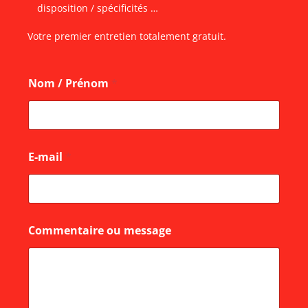
disposition / spécificités …
Votre premier entretien totalement gratuit.
Nom / Prénom
*
E-mail
*
m
Commentaire ou message
e
s
s
a
g
e