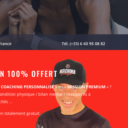
France
Tél: (+33) 6 60 95 08 82
AN 100% OFFERT
«
COACHING PERSONNALISÉ
» ou «
MISSION PREMIUM
» ?
ondition physique / bilan mental / ressources à
cités …
en totalement gratuit.