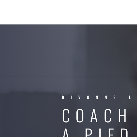
DIVONNE L
COACH
A PIED