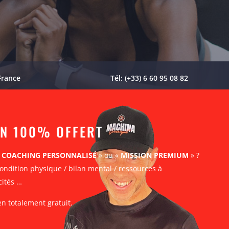
France
Tél: (+33) 6 60 95 08 82
AN 100% OFFERT
«
COACHING PERSONNALISÉ
» ou «
MISSION PREMIUM
» ?
ondition physique / bilan mental / ressources à
cités …
en totalement gratuit.