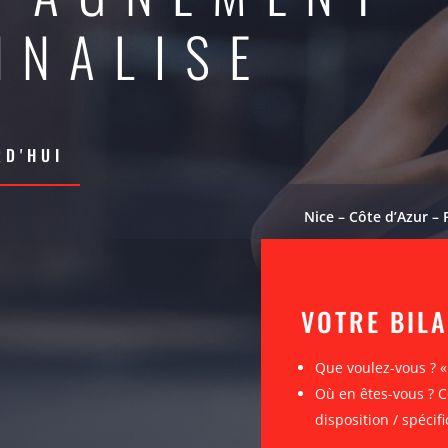
NNALISE
D'HUI
Nice – Côte d’Azur – 
VOTRE BIL
Que voulez-vous ? 
Où en êtes-vous ? C
disposition / spécifi