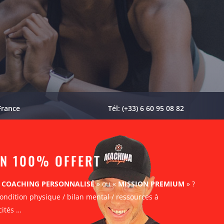
France
Tél: (+33) 6 60 95 08 82
AN 100% OFFERT
«
COACHING PERSONNALISÉ
» ou «
MISSION PREMIUM
» ?
ondition physique / bilan mental / ressources à
cités …