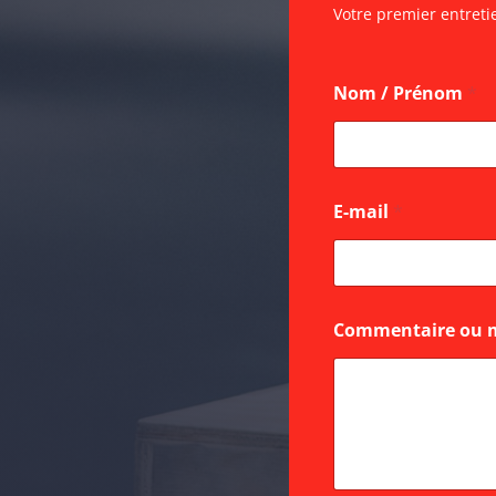
Votre premier entreti
Nom / Prénom
*
E-mail
*
m
Commentaire ou 
e
s
s
a
g
e
m
e