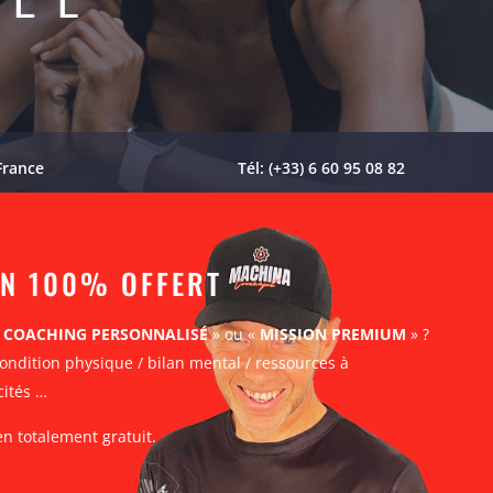
France
Tél: (+33) 6 60 95 08 82
AN 100% OFFERT
«
COACHING PERSONNALISÉ
» ou «
MISSION PREMIUM
» ?
ondition physique / bilan mental / ressources à
cités …
en totalement gratuit.