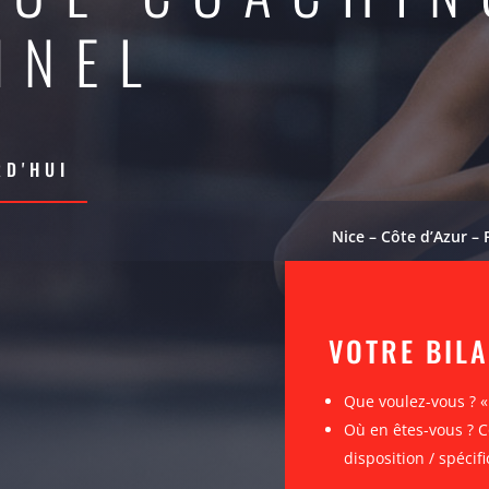
NNEL
D'HUI
Nice – Côte d’Azur – 
VOTRE BIL
Que voulez-vous ? 
Où en êtes-vous ? C
disposition / spécifi