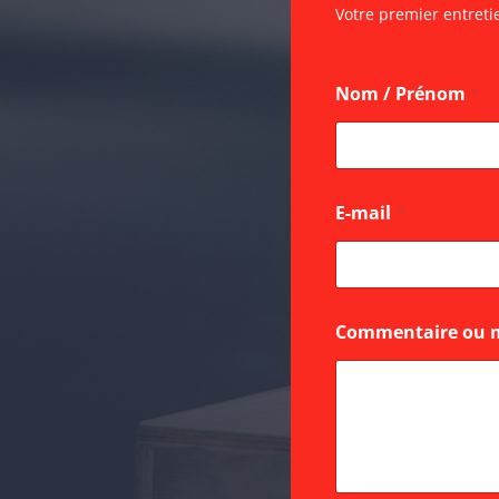
Votre premier entreti
Nom / Prénom
*
E-mail
*
m
Commentaire ou 
e
s
s
a
g
e
m
e