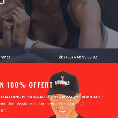
France
Tél: (+33) 6 60 95 08 82
AN 100% OFFERT
«
COACHING PERSONNALISÉ
» ou «
MISSION PREMIUM
» ?
ondition physique / bilan mental / ressources à
cités …