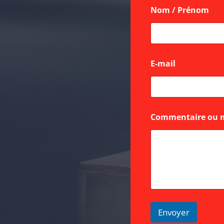
Nom / Prénom
*
E-mail
*
/
Commentaire ou 
C
o
m
m
e
n
t
a
i
r
Envoyer
e
/