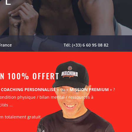
France
Tél: (+33) 6 60 95 08 82
AN 100% OFFERT
«
COACHING PERSONNALISÉ
» ou «
MISSION PREMIUM
» ?
ondition physique / bilan mental / ressources à
cités …
en totalement gratuit.