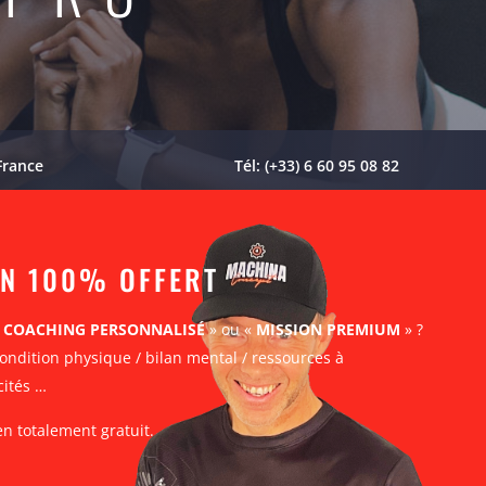
France
Tél: (+33) 6 60 95 08 82
AN 100% OFFERT
«
COACHING PERSONNALISÉ
» ou «
MISSION PREMIUM
» ?
ondition physique / bilan mental / ressources à
cités …
en totalement gratuit.