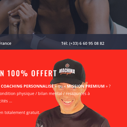
France
Tél: (+33) 6 60 95 08 82
AN 100% OFFERT
«
COACHING PERSONNALISÉ
» ou «
MISSION PREMIUM
» ?
ondition physique / bilan mental / ressources à
cités …
en totalement gratuit.