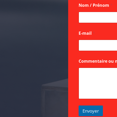
Nom / Prénom
*
E-mail
*
*
Commentaire ou 
o
u
/
Envoyer