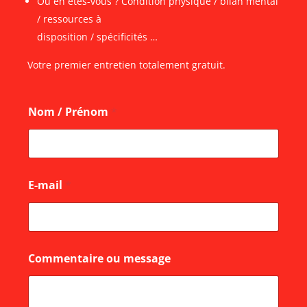
Où en êtes-vous ? Condition physique / bilan mental
/ ressources à
disposition / spécificités …
Votre premier entretien totalement gratuit.
Nom / Prénom
*
E-mail
*
o
Commentaire ou message
u
o
u
o