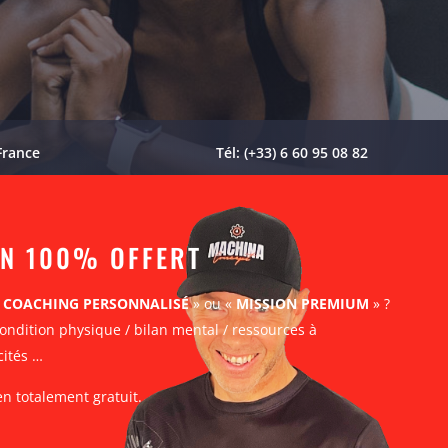
France
Tél: (+33) 6 60 95 08 82
AN 100% OFFERT
«
COACHING PERSONNALISÉ
» ou «
MISSION PREMIUM
» ?
ondition physique / bilan mental / ressources à
cités …
en totalement gratuit.