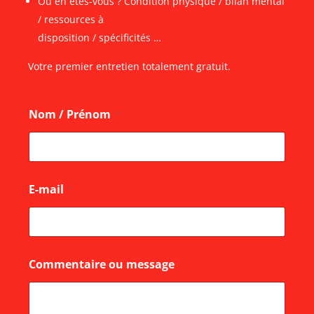
Où en êtes-vous ? Condition physique / bilan mental
/ ressources à
disposition / spécificités …
Votre premier entretien totalement gratuit.
Nom / Prénom
*
E-mail
*
E
Commentaire ou message
-
m
a
i