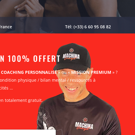
France
Tél: (+33) 6 60 95 08 82
AN 100% OFFERT
«
COACHING PERSONNALISÉ
» ou «
MISSION PREMIUM
» ?
ondition physique / bilan mental / ressources à
cités …
en totalement gratuit.