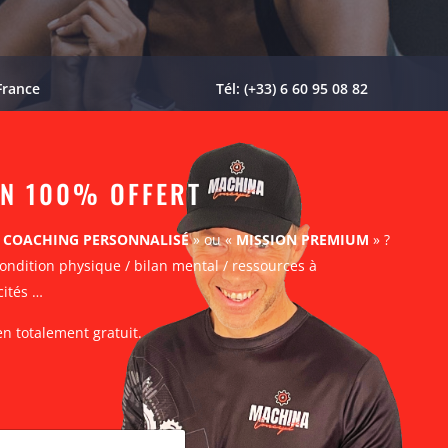
France
Tél: (+33) 6 60 95 08 82
AN 100% OFFERT
«
COACHING PERSONNALISÉ
» ou «
MISSION PREMIUM
» ?
ondition physique / bilan mental / ressources à
cités …
en totalement gratuit.