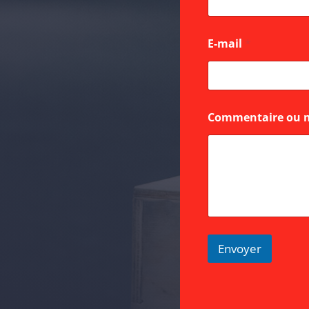
E-mail
*
*
Commentaire ou 
E
-
m
a
i
l
*
Envoyer
A
l
t